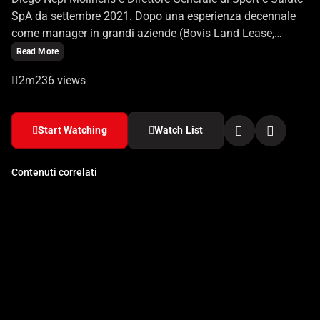
SpA da settembre 2021. Dopo una esperienza decennale
come manager in grandi aziende (Bovis Land Lease,
Società Aeroporti di Roma, Grandi Stazioni), è da quasi 20
Read More
anni nel mondo sportivo dove ha ricoperto diversi ruoli
2m
236 views
manageriali e di coordinamento.
Start Watching
Watch List
Contenuti correlati