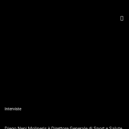
Interviste
L'INTERVISTA A DIEGO NEPI
Diego Nepi Molineris è Direttore Generale di Sport e Salute