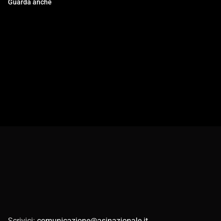
Guarda anche
Scrivici:
comunicazione@asinazionale.it